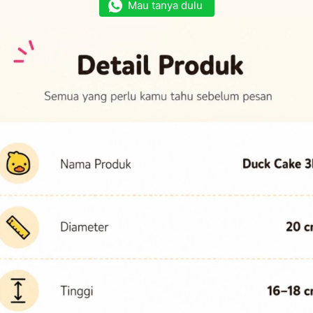
Mau tanya dulu
`