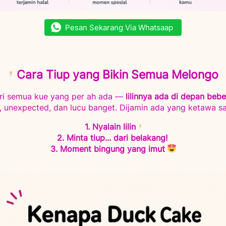
Pesan Sekarang Via Whatsaap
`
 Cara Tiup yang Bikin Semua Melongo
ari semua kue yang per ah ada — 
lilinnya ada di depan bebe
 unexpected, dan lucu banget. Dijamin ada yang ketawa s
1. Nyalain lilin 
2. Minta tiup... dari belakang! 
3. Moment bingung yang imut 