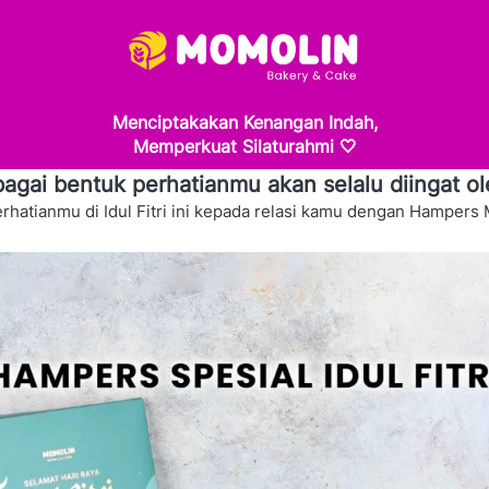
Menciptakakan Kenangan Indah,
Memperkuat Silaturahmi 🤍
gai bentuk perhatianmu akan selalu diingat o
rhatianmu di Idul Fitri ini kepada relasi kamu dengan Hampers