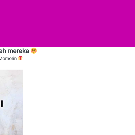
leh mereka 
 Momolin 