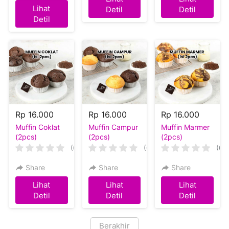
`
`
Lihat
Detil
Detil
`
Detil
Rp 16.000
Rp 16.000
Rp 16.000
Muffin Coklat
Muffin Campur
Muffin Marmer
(2pcs)
(2pcs)
(2pcs)
(0)
(0)
(0)
Share
Share
Share
Lihat
Lihat
Lihat
`
`
`
Detil
Detil
Detil
Berakhir
`