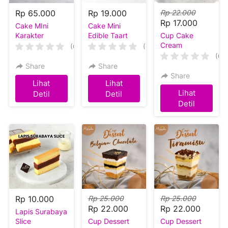
Rp 65.000
Rp 19.000
Rp 22.000
Rp 17.000
Cake MIni
Cake Mini
Karakter
Edible Taart
Cup Cake
Capybara -
Cream
(0)
(0)
Beruang -
(0)
Kelinci (
Share
Share
Happy-Mo )
Share
Lihat
Lihat
`
`
Lihat
Detil
Detil
`
Detil
Rp 10.000
Rp 25.000
Rp 25.000
Rp 22.000
Rp 22.000
Lapis Surabaya
Slice
Cup Dessert
Cup Dessert