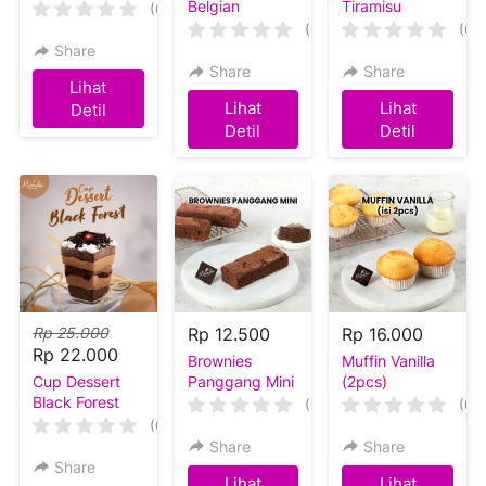
Belgian
Tiramisu
(0)
Chocolate
(0)
(0)
Share
Share
Share
Lihat
`
Lihat
Lihat
Detil
`
`
Detil
Detil
Rp 25.000
Rp 12.500
Rp 16.000
Rp 22.000
Brownies
Muffin Vanilla
Cup Dessert
Panggang Mini
(2pcs)
Black Forest
(0)
(0)
(0)
Share
Share
Share
Lihat
Lihat