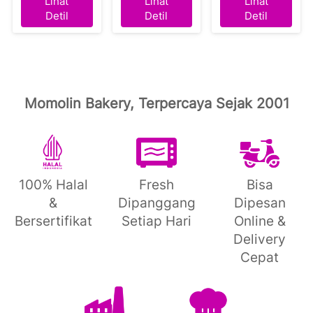
Lihat
Lihat
Lihat
`
`
`
Detil
Detil
Detil
Momolin Bakery, Terpercaya Sejak 2001
100% Halal
Fresh
Bisa
&
Dipanggang
Dipesan
Bersertifikat
Setiap Hari
Online &
Delivery
Cepat