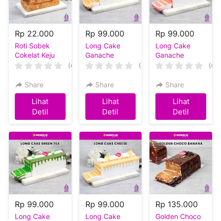
Rp 22.000
Rp 99.000
Rp 99.000
Roti Sobek
Long Cake
Long Cake
Cokelat Keju
Ganache
Ganache
Tiramisu
Strawberry
(0)
(0)
(0)
Share
Share
Share
Lihat
Lihat
Lihat
`
`
`
Detil
Detil
Detil
Rp 99.000
Rp 99.000
Rp 135.000
Long Cake
Long Cake
Golden Choco