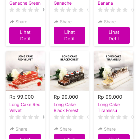
Ganache Green
Ganache
Banana
Tea
Cheese
(0)
(0)
(0)
Share
Share
Share
Lihat
Lihat
Lihat
`
`
`
Detil
Detil
Detil
Rp 99.000
Rp 99.000
Rp 99.000
Long Cake Red
Long Cake
Long Cake
Velvet
Black Forest
Tiramissu
(0)
(0)
(0)
Share
Share
Share