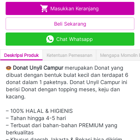
Masukkan Keranjang
`
Beli Sekarang
`
Chat Whatsapp
`
Deskripsi Produk
Ketentuan Pemesanan
Mengapa Momolin 
Donat Unyil Campur 
merupakan Donat yang 
dibuat dengan bentuk bulat kecil dan terdapat 6 
donat dalam 1 paketnya. Donat Unyil Campur ini 
berisi Donat dengan topping meses, keju dan 
kacang.
– 100% HALAL & HIGIENIS
– Tahan hingga 4-5 hari
– Terbuat dari bahan-bahan PREMIUM yang 
berkualitas
– Khusus daerah Jakarta & Bekasi bisa dikirim 