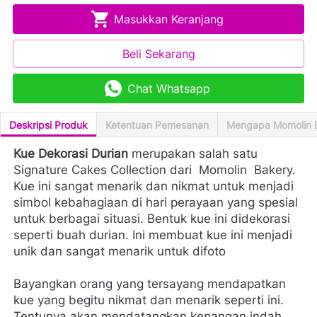
Masukkan Keranjang
`
Beli Sekarang
`
Chat Whatsapp
`
Deskripsi Produk
Ketentuan Pemesanan
Mengapa Momolin 
Kue Dekorasi Durian
 merupakan salah satu 
Signature Cakes Collection dari 
Momolin 
Bakery. 
Kue ini sangat menarik dan nikmat untuk menjadi 
simbol kebahagiaan di hari perayaan yang spesial 
untuk berbagai situasi. Bentuk kue ini didekorasi 
seperti buah durian. Ini membuat kue ini menjadi 
unik dan sangat menarik untuk difoto
Bayangkan orang yang tersayang mendapatkan 
kue yang begitu nikmat dan menarik seperti ini. 
Tentunya akan mendatangkan kenangan indah 