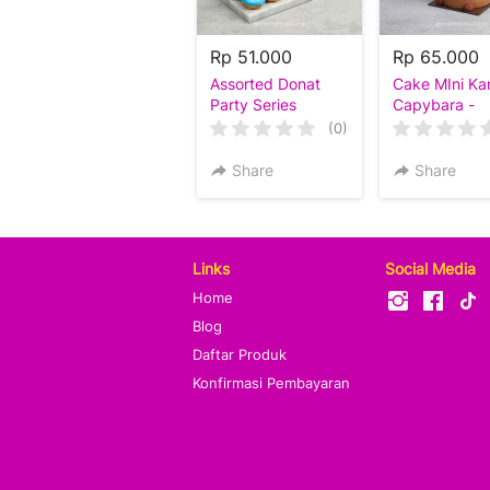
Rp 51.000
Rp 65.000
Assorted Donat
Cake MIni Ka
Party Series
Capybara -
Beruang - Keli
(0)
Happy-Mo )
Share
Share
Links
Social Media
Home
Blog
Daftar Produk
Konfirmasi Pembayaran