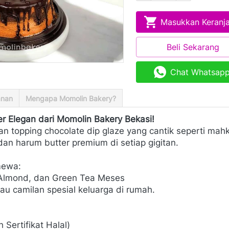
Masukkan Keranj
`
Beli Sekarang
`
Chat Whatsap
`
anan
Mengapa Momolin Bakery?
 Elegan dari Momolin Bakery Bekasi!
 topping chocolate dip glaze yang cantik seperti mahk
dan harum butter premium di setiap gigitan. 
imewa:
 Almond, dan Green Tea Meses
tau camilan spesial keluarga di rumah.
Sertifikat Halal)