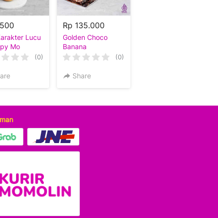
.500
Rp 135.000
Karakter Lucu
Golden Choco
ppy Mo
Banana
(0)
(0)
are
Share
iman