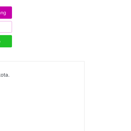
ang
p
ota. 