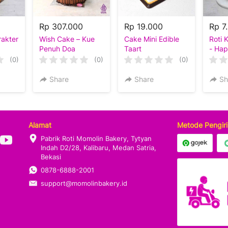
Rp 307.000
Rp 19.000
Rp 7
rakter
Wish Cake – Kue
Cake Mini Edible
Roti 
Penuh Doa
Taart
- Ha
nci (
(0)
(0)
(0)
Share
Share
Sh
Alamat
Metode Pengir
Pabrik Roti Momolin Bakery, Tytyan 
Indah D2/28, Kalibaru, Medan Satria, 
Bekasi
0878-6888-2001
support@momolinbakery.id