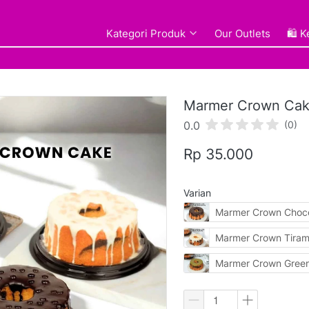
Kategori Produk
Kategori Produk
Our Outlets
Our Outlets
🛍️ 
🛍️ 
Marmer Crown Ca
0.0
(0)
Rp 35.000
Varian
Marmer Crown Choco
Marmer Crown Tiram
Marmer Crown Gree