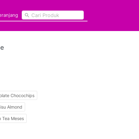
Cari Produk
Cari Produk
Keranjang
Keranjang
ke
late Chocochips
isu Almond
n Tea Meses