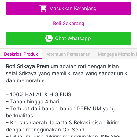
Masukkan Keranjang
`
Beli Sekarang
`
Chat Whatsapp
`
Deskripsi Produk
Ketentuan Pemesanan
Mengapa Momolin 
Roti Srikaya Premium
 adalah roti dengan isian 
selai Srikaya yang memiliki rasa yang sangat unik 
dan memorable.
– 100% HALAL & HIGIENIS
– Tahan hingga 4 hari
– Terbuat dari bahan-bahan PREMIUM yang 
berkualitas
– Khusus daerah Jakarta & Bekasi bisa dikirim 
dengan menggunakan Go-Send
– Diluar itu bisa dikirim menggunakan JNE YES