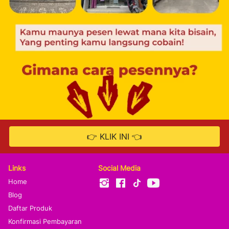
👉 KLIK INI 👈
`
Links
Social Media
Home
Blog
Daftar Produk
Konfirmasi Pembayaran