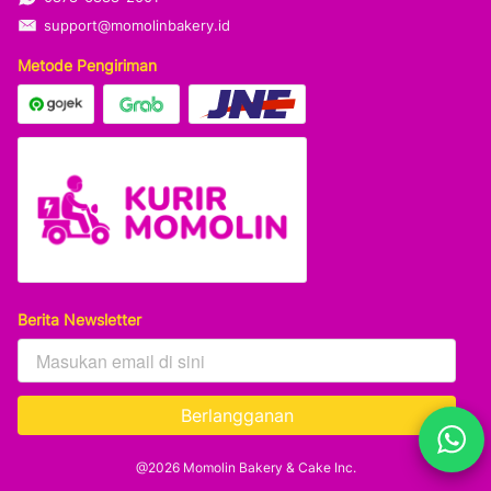
support@momolinbakery.id
Metode Pengiriman
Berita Newsletter
Berlangganan
`
@
2026
Momolin Bakery & Cake Inc.