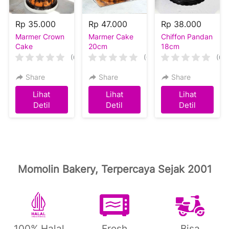
Rp 35.000
Rp 47.000
Rp 38.000
Marmer Crown
Marmer Cake
Chiffon Pandan
Cake
20cm
18cm
(0)
(0)
(0)
Share
Share
Share
Lihat
Lihat
Lihat
`
`
`
Detil
Detil
Detil
Momolin Bakery, Terpercaya Sejak 2001
100% Halal
Fresh
Bisa