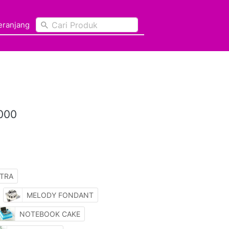
Cari Produk
Cari Produk
Keranjang
Keranjang
,000
TRA
MELODY FONDANT
NOTEBOOK CAKE