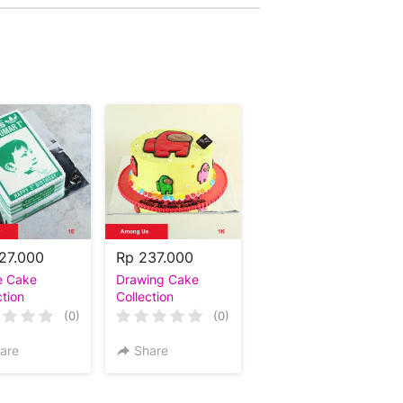
27.000
Rp 237.000
e Cake
Drawing Cake
ction
Collection
(0)
(0)
are
Share