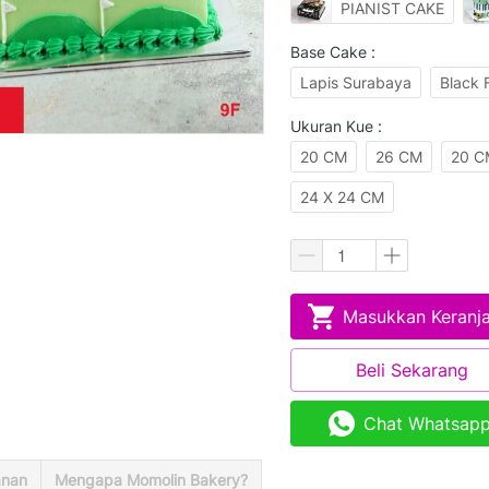
PIANIST CAKE
Base Cake :
Lapis Surabaya
Black 
Ukuran Kue :
20 CM
26 CM
20 C
24 X 24 CM
Masukkan Keranj
`
Beli Sekarang
`
Chat Whatsap
`
anan
Mengapa Momolin Bakery?