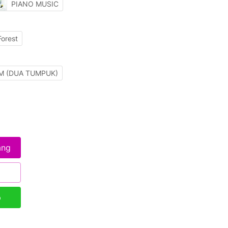
PIANO MUSIC
Forest
M (DUA TUMPUK)
ang
p