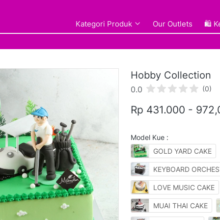
Kategori Produk
Kategori Produk
Our Outlets
Our Outlets
🛍️ 
🛍️ 
Hobby Collection
0.0
(0)
Rp 431.000 - 972
Model Kue :
GOLD YARD CAKE
KEYBOARD ORCHES
LOVE MUSIC CAKE
MUAI THAI CAKE