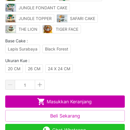
JUNGLE FONDANT CAKE
JUNGLE TOPPER
SAFARI CAKE
THE LION
TIGER FACE
Base Cake :
Lapis Surabaya
Black Forest
Ukuran Kue :
20 CM
26 CM
24 X 24 CM
Masukkan Keranjang
`
Beli Sekarang
`